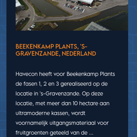
FLORA PACK, ST. CATHARINES,
ONTARIO, CANADA
Havecon heeft een kas van 2,4 hectare
en een magazijn van 0,6 hectare
voltooid voor Flora Pack in St.
Catharines, Ontario, Canada. Op deze
locatie teelt Flora Pack bloemen en
potplanten.