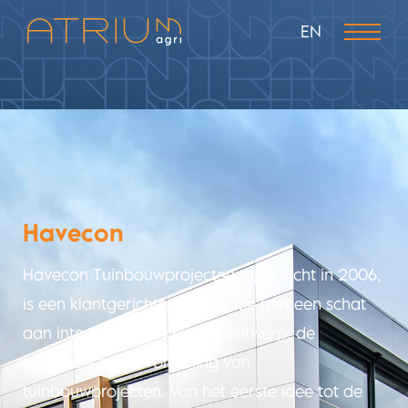
EN
Havecon
Havecon Tuinbouwprojecten, opgericht in 2006,
is een klantgerichte organisatie met een schat
aan interne ervaring in het ontwerp, de
productie en de voltooiing van
tuinbouwprojecten. Van het eerste idee tot de