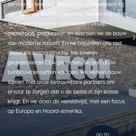
service na levering, we kunnen u begeleiden bij
elke stap van het bouwproces. Samen met onze
strategische partner Voorwinden Groep
ontwerpen, produceren en overzien we de bouw
van moderne kassen. En we beperken ons niet
alleen tot kasconstructie. We leveren
geavanceerde CEA-projecten die aan al uw
tuinbouwbehoeften voldoen. We werken nauw
samen met onze betrouwbare partners om
ervoor te zorgen dat u de beste in zijn klasse
krijgt. En we doen dit wereldwijd, met een focus
op Europa en Noord-Amerika.
GO TO